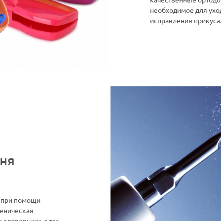
необходимое для уход
исправления прикуса
мня
 при помощи
иеническая
ы здоровыми, а так