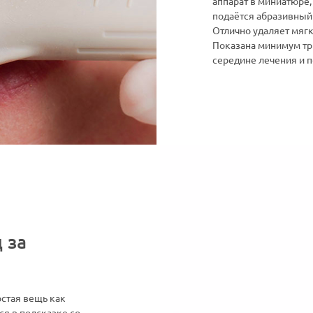
аппарат в миниатюре,
подаётся абразивный
Отлично удаляет мягк
Показана минимум три
середине лечения и п
 за
остая вещь как