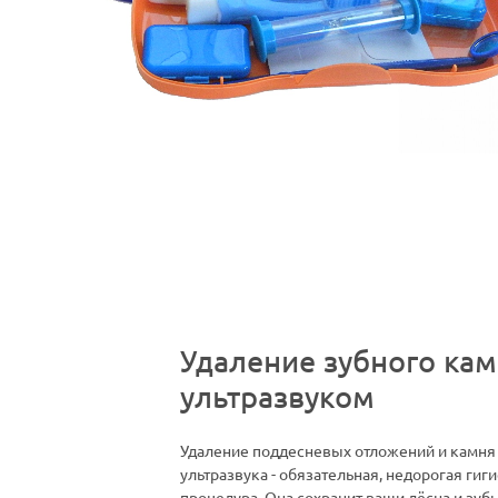
Удаление зубного ка
ультразвуком
Удаление поддесневых отложений и камня
ультразвука - обязательная, недорогая гиг
процедура. Она сохранит ваши дёсна и зуб