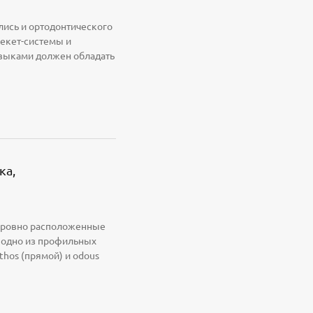
лись и ортодонтического
екет-системы и
авыками должен обладать
ка,
 и ровно расположенные
 одно из профильных
thos (прямой) и odous