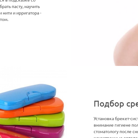
ся в подсказке со
рать пасту, научить
 нити и ирригатора -
том.
Подбор ср
Установка брекет-си
внимание гигиене пол
стоматологу после с
качественные ортодон