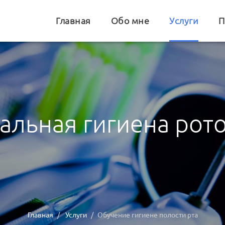
Главная
Обо мне
Услуги
П
льная гигиена рот
Главная
Услуги
Обучение гигиене полости рта