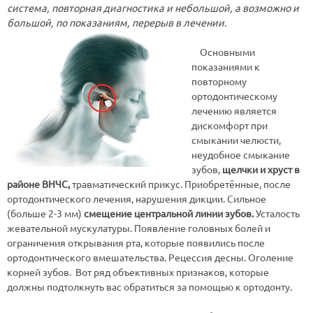
система, повторная диагностика и небольшой, а возможно и
большой, по показаниям, перерыв в лечении.
Основными
показаниями к
повторному
ортодонтическому
лечению является
дискомфорт при
смыкании челюсти,
неудобное смыкание
зубов,
щелчки и хруст в
районе ВНЧС,
травматический прикус. Приобретённые, после
ортодонтического лечения, нарушения дикции. Сильное
(больше 2-3 мм)
смещение центральной линии зубов.
Усталость
жевательной мускулатуры. Появление головных болей и
ограничения открывания рта, которые появились после
ортодонтического вмешательства. Рецессия десны. Оголение
корней зубов. Вот ряд объективных признаков, которые
должны подтолкнуть вас обратиться за помощью к ортодонту.