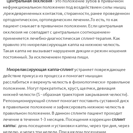
Центральная окклюзия
- это положение зубов в привычном
нефункциональном положении под воздействием силы мышц
,преждевременных контактов, стираемости, ранее проведенном
ортодонтическом, ортопедическим лечении..То есть, то как
пациент смыкает в привычном положении. Если центральная
окклюзия не совпадает с центральным соотношением-
применяется лечебно-диагностическая сплинт-терапия. Как
правило это миорелаксирующая каппа на нижнюю челюсть.
Такая каппа не вызывает нарушения дикции и режим ношения
постоянный. За исключением приема пищи.
Миорелаксирующая каппа-сплинт
устраняет повреждающее
действие прикуса из процесса и помогает мышцам
расслабиться и веренуть челюсть в физиологически- правильное
положение. Могут прекратиться, хруст
,
щелчки, девиация
нижней челюсти (S - образная траектория закрывания челюсти).
Репозиционирующий сплинт помогает поставить суставной диск
в правильное положение и зафиксировать нижнюю челюсть в
правильном положении. В данном сплинте пациент проходит
лечение в течении 1-3 месяцев. Посещения коррекции
сплинт
каппы
: день посещения и установки каппы, через три дня, через
неделю, и через три недели. При каждом посещении