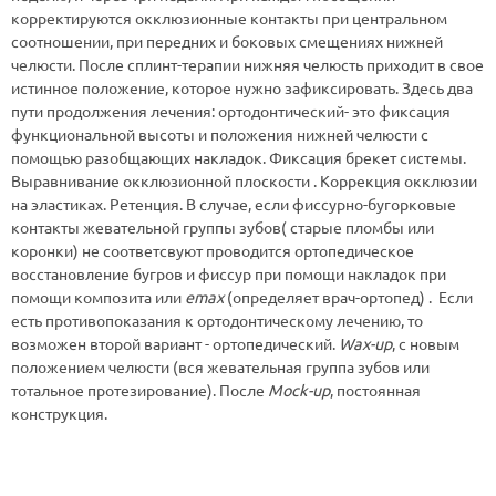
корректируются окклюзионные контакты при центральном
соотношении, при передних и боковых смещениях нижней
челюсти. После сплинт-терапии нижняя челюсть приходит в свое
истинное положение, которое нужно зафиксировать. Здесь два
пути продолжения лечения: ортодонтический- это фиксация
функциональной высоты и положения нижней челюсти с
помощью разобщающих накладок. Фиксация брекет системы.
Выравнивание окклюзионной плоскости . Коррекция окклюзии
на эластиках. Ретенция. В случае, если фиссурно-бугорковые
контакты жевательной группы зубов( старые пломбы или
коронки) не соответсвуют проводится ортопедическое
восстановление бугров и фиссур при помощи накладок при
помощи композита или
emax
(определяет врач-ортопед) . Если
есть противопоказания к ортодонтическому лечению, то
возможен второй вариант - ортопедический.
Wax-up
, с новым
положением челюсти (вся жевательная группа зубов или
тотальное протезирование). После
Mock-up
, постоянная
конструкция.