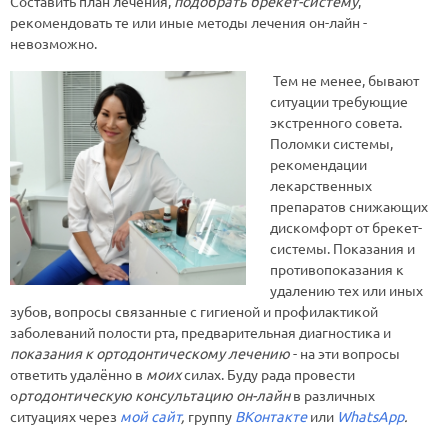
Составить план лечения,
подобрать брекет-систему
,
рекомендовать те или иные методы лечения он-лайн -
невозможно.
Тем не менее, бывают
ситуации требующие
экстренного совета.
Поломки системы,
рекомендации
лекарственных
препаратов снижающих
дискомфорт от брекет-
системы. Показания и
противопоказания к
удалению тех или иных
зубов, вопросы связанные с гигиеной и профилактикой
заболеваний полости рта, предварительная диагностика и
показания к ортодонтическому лечению
- на эти вопросы
ответить удалённо в
моих
силах. Буду рада провести
о
ртодонтическую консультацию он-лайн
в различных
ситуациях через
мой сайт
,
группу
В
K
онтакте
или
WhatsApp
.