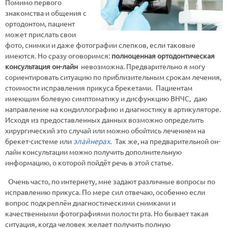
Помимо первого
знакомства и общения с
ортодонтом, пациент
может прислать свои
фото, снимки и даже фотографии слепков, если таковые
имеются. Но сразу оговоримся:
полноценная ортодонтическая
консультация он-лайн
невозможна. Предварительно я могу
сориентировать ситуацию по приблизительным срокам лечения,
стоимости исправления прикуса брекетами. Пациентам
имеющим болевую симптоматику и дисфункцию ВНЧС, даю
направление на кондиллографию и диагностику в артикуляторе.
Исходя из предоставленных данных возможно определить
хирургический это случай или можно обойтись лечением на
брекет-системе или
элайнерах
.
Так же, на предварительной он-
лайн консультации можно получить дополнительную
информацию, о которой пойдёт речь в этой статье.
Очень часто, по интернету, мне задают различные вопросы по
исправлению прикуса. По мере сил отвечаю, особенно если
вопрос подкреплён диагностическими снимками и
качественными фотографиями полости рта. Но бывает такая
ситуация, когда человек желает получить полную