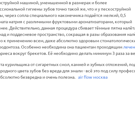
коструйной машиной, уменьшенной в размерах и более
сиональной гигиены зубов точно такой же, что и у пескоструйной
, через сопла специального наконечника подаётся мелкий, 0,5
ата натрия с различными фруктовыми ароматизаторами, который
нее. Действительно, данная процедура сбивает тёмные пятна налёт
над и поддесневое пространство, сокращая в разы образования налё
о к применению всем, даже абсолютно здоровым стоматологическим 
родонтоза. Особенно необходима она пациентам проходящим
лечен
риеса вокруг брекетов. Её необходимо делать минимум 3 раза за в
ёта курильщика от сигаретных смол, камней и зубных отложений, по
одного цвета зубов без вреда для эмали - всё это под силу професс
абсолютно безвредна и очень полезна.
air flow москва