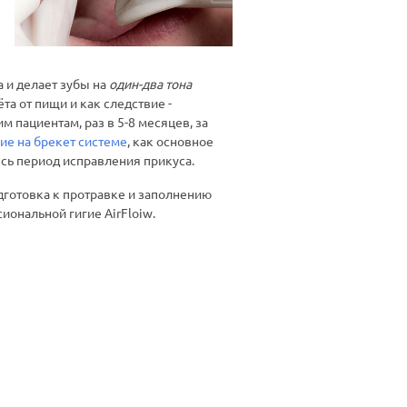
а и делает зубы на
один-два тона
та от пищи и как следствие -
пациентам, раз в 5-8 месяцев, за
ие на брекет системе
, как основное
есь период исправления прикуса.
дготовка к протравке и заполнению
иональной гигие AirFloiw.