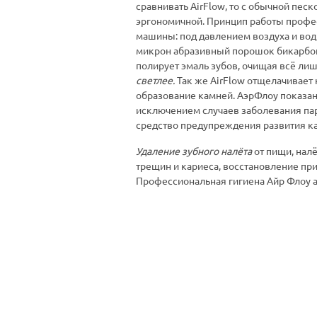
сравнивать AirFlow, то с обычной пес
эргономичной. Принцип работы профес
машины: под давлением воздуха и воды
микрон абразивный порошок бикарбон
полирует эмаль зубов, очищая всё лиш
светлее.
Так же AirFlow отщелачивает 
образование камней. АэрФлоу показан
исключением случаев заболевания па
средство предупреждения развития ка
Удаление зубного налёта
от пищи, нал
трещин и кариеса, восстановление прир
Профессиональная гигиена Айр Флоу 