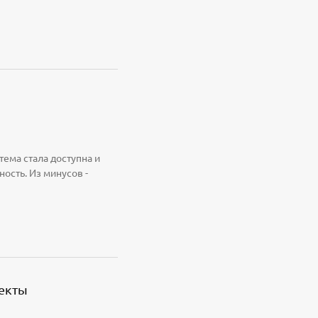
тема стала доступна и
ость. Из минусов -
екты